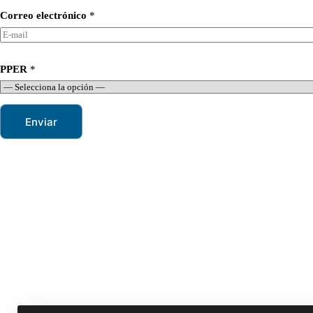
Correo electrónico
*
*
PPER
*
*
C
o
r
r
Enviar
e
o